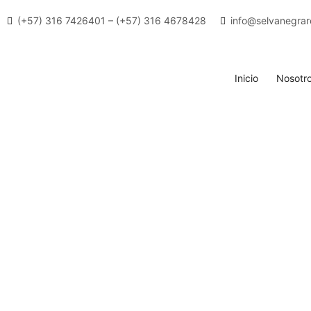
(+57) 316 7426401 – (+57) 316 4678428
info@selvanegrar
Inicio
Nosotr